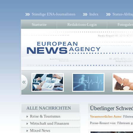
Ständige ENA-Journalisten
Index
Status-Abfra
Startseite
Redaktions-Login
Fotogaler
Überlinger Schwed
ALLE NACHRICHTEN
Reise & Tourismus
Verantwortlicher Autor:
Filmtea
Presse-Ressort von: Filmteam 
Wirtschaft und Finanzen
Mixed News