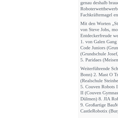
genau deshalb brau
Roboterwettbewerb.
Fachkräftemagel e
Mit den Worten „Sta
von Steve Jobs, mot
Entdeckerfreude we
1. von Galen Gang 
Code Juniors (Grun
(Grundschule Josef
5. Paridaes (Meise
Weiterführende Schu
Bonn) 2. Mast O Tr
(Realschule Steinh
5. Couven Robots 
II (Couven Gymnas
Dülmen) 8. JIA Ro
9. Großartige BauM
CastleRobotix (Bu