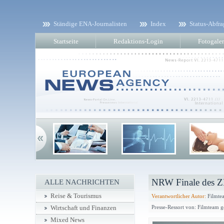
Ständige ENA-Journalisten
Index
Status-Abfra
Startseite
Redaktions-Login
Fotogaler
NRW Finale des Z
ALLE NACHRICHTEN
Reise & Tourismus
Verantwortlicher Autor:
Filmtea
Presse-Ressort von: Filmteam 
Wirtschaft und Finanzen
Mixed News