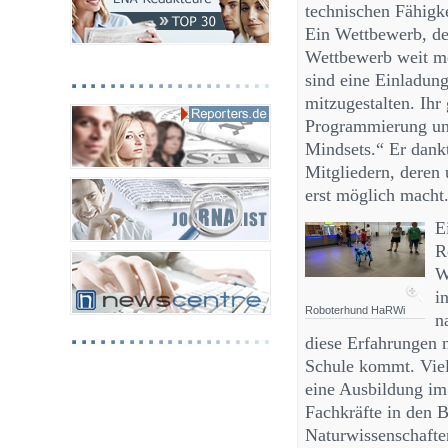
technischen Fähigk
Ein Wettbewerb, der
Wettbewerb weit me
sind eine Einladun
mitzugestalten. Ihr
Programmierung und
Mindsets.“ Er dankt
Mitgliedern, deren 
erst möglich macht
E
R
W
i
Roboterhund HaRWi
n
diese Erfahrungen 
Schule kommt. Viell
eine Ausbildung im
Fachkräfte in den 
Naturwissenschafte