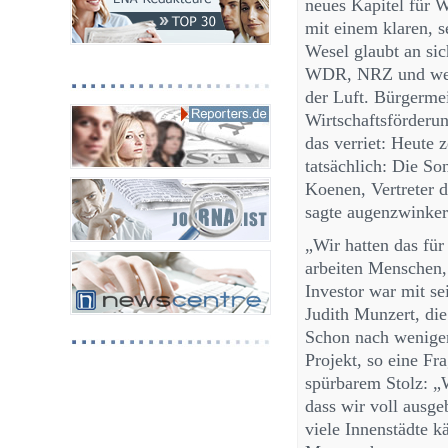
neues Kapitel für W
mit einem klaren, s
Wesel glaubt an si
WDR, NRZ und weit
der Luft. Bürgerme
Wirtschaftsförderu
das verriet: Heute 
tatsächlich: Die Son
Koenen, Vertreter
sagte augenzwinker
„Wir hatten das für
arbeiten Menschen, 
Investor war mit s
Judith Munzert, di
Schon nach wenigen
Projekt, so eine Fr
spürbarem Stolz: „W
dass wir voll ausgeb
viele Innenstädte k