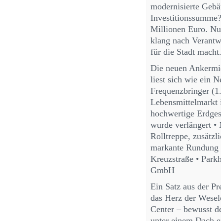
modernisierte Gebä
Investitionssumme? 
Millionen Euro. Nu
klang nach Verantw
für die Stadt macht
Die neuen Ankermie
liest sich wie ein 
Frequenzbringer (1
Lebensmittelmarkt 
hochwertige Erdgesc
wurde verlängert • 
Rolltreppe, zusätzli
markante Rundung d
Kreuzstraße • Par
GmbH
Ein Satz aus der Pr
das Herz der Wesele
Center – bewusst d
unter einem Dach e