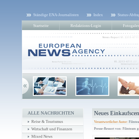
Ständige ENA-Journalisten
Index
Status-Abfra
Startseite
Redaktions-Login
Fotogaler
Neues Einkaufscen
ALLE NACHRICHTEN
Reise & Tourismus
Verantwortlicher Autor:
Filmtea
Presse-Ressort von: Filmteam 
Wirtschaft und Finanzen
Mixed News