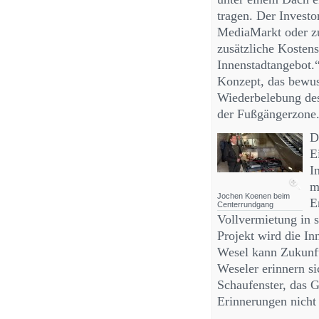
tragen. Der Invest
MediaMarkt oder zu
zusätzliche Kostens
Innenstadtangebot.“
Konzept, das bewuss
Wiederbelebung des
der Fußgängerzone
D
E
I
m
Jochen Koenen beim
E
Centerrundgang
Vollvermietung in s
Projekt wird die In
Wesel kann Zukunf
Weseler erinnern si
Schaufenster, das Ge
Erinnerungen nicht 