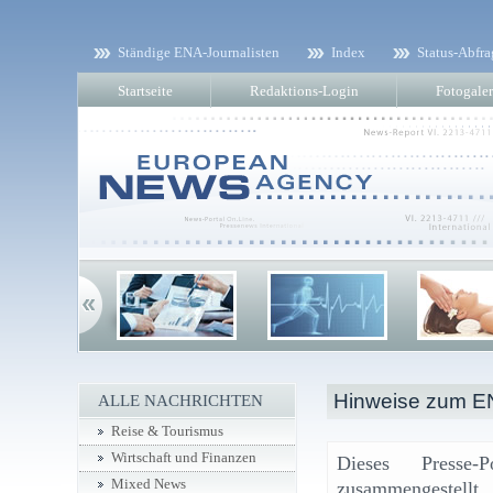
Ständige ENA-Journalisten
Index
Status-Abfra
Startseite
Redaktions-Login
Fotogaler
Hinweise zum EN
ALLE NACHRICHTEN
Reise & Tourismus
Wirtschaft und Finanzen
Dieses Presse-
Mixed News
zusammengestell