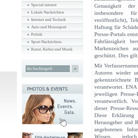
Special interest
Genauigkeit der 
insbesondere f
Lokale Nachrichten
veröffentlicht), T
Internet und Technik
Haftung für Schäde
Auto und Motorsport
Presse-Portals ents
Politik
Fahrlässigkeit b
Sport-Nachrichten
Markenzeichen a
Kunst, Kultur und Musik
geschützt. Dies gil
Mit Verfassername
»
Autoren wieder u
gekennzeichnete 
verantwortet. ENA 
jeweiligen Presse
verantwortlich. Vo
dieser Presse-Ress
Diese Erklärung 
Herausgeber und Re
angebotenen Info
Wissen, jedo